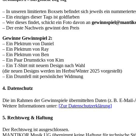
– In unseren limitierten Boxsets befindet sich jeweils ein nummeriert
– Ein einziges dieser Tags ist goldfarben
– Wer dieses findet, schickt ein Foto davon an
gewinnspiel@mantik
– Der erste Nachweis gewinnt den Preis
Gewinne Gewinnspiel 2:
– Ein Plektrum von Daniel
– Ein Plektrum von Ray
– Ein Plektrum von Ben
– Ein Paar Drumsticks von Kim
– Ein T-Shirt mit neuem Design nach Wahl
(die neuen Designs werden im Herbst/Winter 2025 vorgestellt)
– Ein Drumfell mit persönlicher Widmung
4. Datenschutz
Die im Rahmen der Gewinnspiele übermittelten Daten (z. B. E-Mail-A
Weitere Informationen unter:
[Zur Datenschutzerklärung]
5. Rechtsweg & Haftung
Der Rechtsweg ist ausgeschlossen.
MANTIKOR Musik UG übernimmt keine Haftung für technische Störu