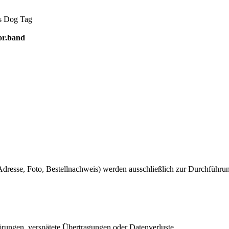
es Dog Tag
or.band
dresse, Foto, Bestellnachweis) werden ausschließlich zur Durchführu
ngen, verspätete Übertragungen oder Datenverluste.